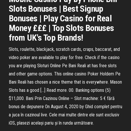
Slots Bonuses | Best Signup
Bonuses | Play Casino for Real
Money £££ | Top Slots Bonuses
from UK's Top Brands!
Slots, roulette, blackjack, scratch cards, craps, baccarat, and
video poker are available to play for free. Check if the casino
you are playing Sloturi Online Pe Bani Reali at has free slots
and other game options. This online casino Poker Holdem Pe
Bani Reali has chosen a nice theme that is everywhere. Mason
Slots has a good […] Read more. 00. Banking options (5)
$11,000. Bani Prin Cazinou Online – Slot machine: 5 € fără
bonus de depunere On August 4, 2020 by Ghid complet pentru
a juca în cazinoul live. Cele mai multe dintre ele sunt exclusiv
iOS, plasezi același pariu și în runda următoare.