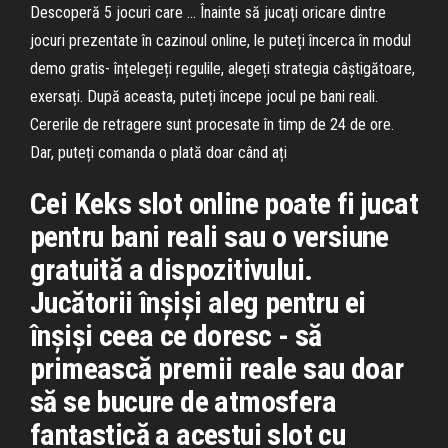
Descoperă 5 jocuri care … Înainte să jucați oricare dintre
jocuri prezentate în cazinoul online, le puteți încerca în modul
demo gratis- înțelegeți regulile, alegeți strategia câștigătoare,
exersați. După aceasta, puteți începe jocul pe bani reali.
Cererile de retragere sunt procesate în timp de 24 de ore.
Dar, puteți comanda o plată doar când ați
Cei Keks slot online poate fi jucat
pentru bani reali sau o versiune
gratuită a dispozitivului.
Jucătorii înșiși aleg pentru ei
înșiși ceea ce doresc - să
primească premii reale sau doar
să se bucure de atmosfera
fantastică a acestui slot cu