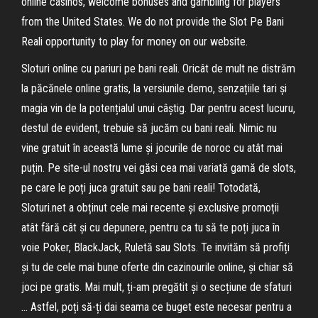
online casinos, welcome bonuses and gambling for players
from the United States. We do not provide the Slot Pe Bani
Reali opportunity to play for money on our website.
Sloturi online cu pariuri pe bani reali. Oricât de mult ne distrăm
la păcănele online gratis, la versiunile demo, senzațiile tari și
magia vin de la potențialul unui câștig. Dar pentru acest lucuru,
destul de evident, trebuie să jucăm cu bani reali. Nimic nu
vine gratuit în această lume și jocurile de noroc cu atât mai
puțin. Pe site-ul nostru vei găsi cea mai variată gamă de slots,
pe care le poți juca gratuit sau pe bani reali! Totodată,
Sloturi.net a obținut cele mai recente și exclusive promoții
atât fără cât și cu depunere, pentru ca tu să te poți juca în
voie Poker, BlackJack, Ruletă sau Slots. Te invităm să profiți
și tu de cele mai bune oferte din cazinourile online, și chiar să
joci pe gratis. Mai mult, ți-am pregătit și o secțiune de sfaturi
… Astfel, poți să-ți dai seama ce buget este necesar pentru a