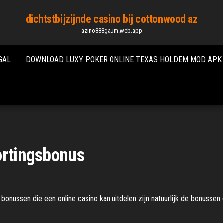
dichtstbijzijnde casino bij cottonwood az
azino888gaum.web.app
GAL
DOWNLOAD LUXY POKER ONLINE TEXAS HOLDEM MOD APK
ortingsbonus
bonussen die een online casino kan uitdelen zijn natuurlijk de bonussen 