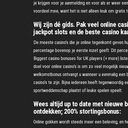
je krijgen voor je aanmelding en voor als er weer ee
voordeel mee, want het is niet alleen leuk om gratis
Wij zijn dé gids. Pak veel online c
jackpot slots en de beste casino kaa
De meeste casino’s die je online tegenkomt geven h
percentage bovenop je eerste inzet geeft. Dit perce
Biggest casino bonuses for UK players (+ more) list
doel voor online casino’s is om zo veel mogelijk ni
welkomstbonus ontvangt u wanneer u eenmalig een be
casino’s te zijn. Bijna iedereen heeft tegenwoordig e
sportweddenschap plaatst of leuke spelen speelt.
Wees altijd up to date met nieuwe b
ontdekken; 200% stortingsbonus:
Online gokken wordt steeds meer een beleving, en he