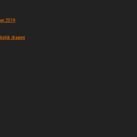
mei 2019
elijk draaien
Proudly powered by
WordPress
|
Theme:
Envo Magazine