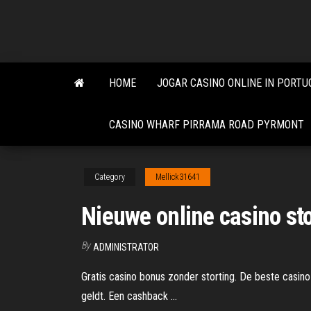
Skip
to
the
content
HOME
JOGAR CASINO ONLINE IN PORTU
CASINO WHARF PIRRAMA ROAD PYRMONT
Category
Mellick31641
Nieuwe online casino st
By
ADMINISTRATOR
Gratis casino bonus zonder storting. De beste casino 
geldt. Een cashback …