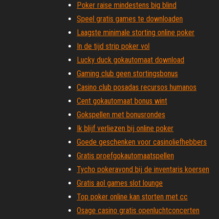
Poker raise mindestens big blind
Speel gratis games te downloaden
Laagste minimale storting online poker
In de tijd strip poker vol
Lucky duck gokautomaat download
Gaming club geen stortingsbonus
Casino club posadas recursos humanos
Cent gokautomaat bonus wint
Gokspellen met bonusrondes
Ik blijf verliezen bij online poker
Goede geschenken voor casinoliefhebbers
Gratis proefgokautomaatspellen
Tycho pokeravond bij de inventaris koersen
Gratis aol games slot lounge
Top poker online kan storten met cc
Osage casino gratis openluchtconcerten