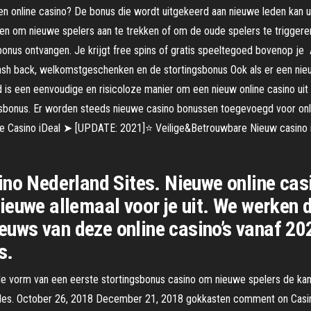
een online casino? De bonus die wordt uitgekeerd aan nieuwe leden kan 
n om nieuwe spelers aan te trekken of om de oude spelers te triggeren 
gsbonus ontvangen. Je krijgt free spins of gratis speeltegoed bovenop j
ash back, welkomstgeschenken en de stortingsbonus Ook als er een nieu
d is een eenvoudige en risicoloze manier om een nieuw online casino ui
ingsbonus. Er worden steeds nieuwe casino bonussen toegevoegd voor onl
ine Casino iDeal ➤ [UPDATE: 2021]⭐ Veilige&Betrouwbare Nieuw casino is 
ino Nederland Sites. Nieuwe online cas
euwe allemaal voor je uit. We werken de
nieuws van deze online casino’s vanaf 2
s.
 vorm van een eerste stortingsbonus casino om nieuwe spelers de kan
odes. October 26, 2018 December 21, 2018 gokkasten comment on Casin