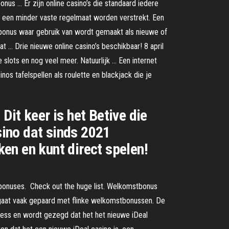
us … Er zijn online casino’s die standaard iedere
t een minder vaste regelmaat worden verstrekt. Een
gsbonus waar gebruik van wordt gemaakt als nieuwe of
at … Drie nieuwe online casino’s beschikbaar! 8 april
 slots en nog veel meer. Natuurlijk … Een internet
nos tafelspellen als roulette en blackjack die je
 Dit keer is het Betive die
sino dat sinds 2021
en en kunt direct spelen!
bonuses. ️ Check out the huge list. Welkomstbonus
s gaat vaak gepaard met flinke welkomstbonussen. De
ness en wordt gezegd dat het het nieuwe iDeal