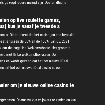
als gezegd iedere maand zijn. Doe er altijd je
elen op live roulette games,
us) kun je vanaf je tweede s
nus. Dit betekent dat het casino jou een bepaald
 beetje tussen de 50% en de 100%. Jan 05, 2021 ·
ck out the huge list. Welkomstbonus Het grootste
paard met flinke welkomstbonussen. De
ness en wordt gezegd dat het het nieuwe iDeal
ten dat het een nieuwe iDeal casino is, een
nier om je nieuwe online casino te
egenomen. Daarnaast zijn er jokers te vinden en kun