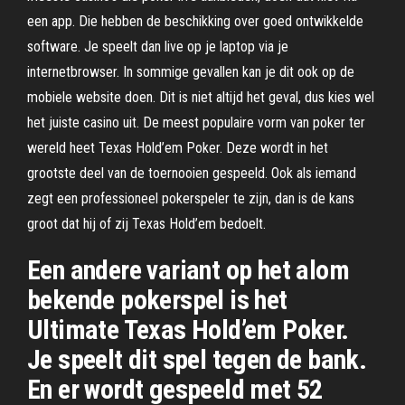
een app. Die hebben de beschikking over goed ontwikkelde
software. Je speelt dan live op je laptop via je
internetbrowser. In sommige gevallen kan je dit ook op de
mobiele website doen. Dit is niet altijd het geval, dus kies wel
het juiste casino uit. De meest populaire vorm van poker ter
wereld heet Texas Hold’em Poker. Deze wordt in het
grootste deel van de toernooien gespeeld. Ook als iemand
zegt een professioneel pokerspeler te zijn, dan is de kans
groot dat hij of zij Texas Hold’em bedoelt.
Een andere variant op het alom
bekende pokerspel is het
Ultimate Texas Hold’em Poker.
Je speelt dit spel tegen de bank.
En er wordt gespeeld met 52