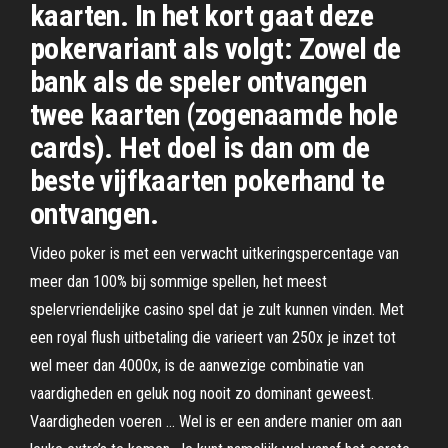
kaarten. In het kort gaat deze
pokervariant als volgt: Zowel de
bank als de speler ontvangen
twee kaarten (zogenaamde hole
cards). Het doel is dan om de
beste vijfkaarten pokerhand te
ontvangen.
Video poker is met een verwacht uitkeringspercentage van
meer dan 100% bij sommige spellen, het meest
spelervriendelijke casino spel dat je zult kunnen vinden. Met
een royal flush uitbetaling die varieert van 250x je inzet tot
wel meer dan 4000x, is de aanwezige combinatie van
vaardigheden en geluk nog nooit zo dominant geweest.
Vaardigheden voeren … Wel is er een andere manier om aan