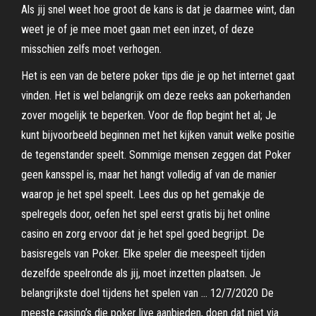
Als jij snel weet hoe groot de kans is dat je daarmee wint, dan
weet je of je mee moet gaan met een inzet, of deze
misschien zelfs moet verhogen.
Het is een van de betere poker tips die je op het internet gaat
vinden. Het is wel belangrijk om deze reeks aan pokerhanden
zover mogelijk te beperken. Voor de flop begint het al; Je
kunt bijvoorbeeld beginnen met het kijken vanuit welke positie
de tegenstander speelt. Sommige mensen zeggen dat Poker
geen kansspel is, maar het hangt volledig af van de manier
waarop je het spel speelt. Lees dus op het gemakje de
spelregels door, oefen het spel eerst gratis bij het online
casino en zorg ervoor dat je het spel goed begrijpt. De
basisregels van Poker. Elke speler die meespeelt tijden
dezelfde speelronde als jij, moet inzetten plaatsen. Je
belangrijkste doel tijdens het spelen van … 12/7/2020 De
meeste casino’s die poker live aanbieden, doen dat niet via