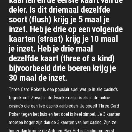
deler. Is dit driemaal dezelfde
soort (flush) krijg je 5 maal je
inzet. Heb je drie op een volgende
kaarten (straat) krijg je 10 maal
je inzet. Heb je drie maal
dezelfde kaart (three of a kind)
bijvoorbeeld drie boeren krijg je
30 maal de inzet.
Three Card Poker is een populair spel wat je in alle casino’s
tegenkomt. Zowel in de fysieke casino’s als in de online
casino’s die een live casino aanbieden. Je speelt Three Card
Poker tegen het huis en het doel is heel simpel. Je 3 kaarten
moeten hoger zijn dan de 3 kaarten van het casino. Zijn ze
hoger dan krijg je de Ante en Play Het is handig om eerst