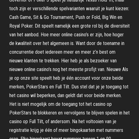
toch zijn er verschillende spelvarianten waaruit je kunt kiezen:
Cash Game, Sit & Go Tournament, Push or Fold, Big Win en
Royal Poker. Dit speelt namelijk een grote rol bij de diversiteit
van het aanbod. Hoe meer online casino’s er zijn, hoe hoger
de kwaliteit over het algemeen is. Want door de toename in
concurrentie doet iedereen meer en meer z’n best om
nieuwe klanten te trekken. Hier heb je als bezoeker van
nieuwe online casino’s nog het meeste profijt van. Nieuwe Als
je op onze site speelt heb je één account voor onze beide
merken, PokerStars en Full Tilt. Dus stel dat je je toegang tot
het casino wil beperken, dan geldt dat voor beide merken.
Het is niet mogelijk om de toegang tot het casino op
PokerStars te blokkeren en vervolgens te blijven spelen in het
casino op Full Tilt, of andersom. Na het voltooien van je
registratie krijg je één of meer bingokaarten met nummers
erop. Elke bingokaart bevat nummers tussen 1 en 90,